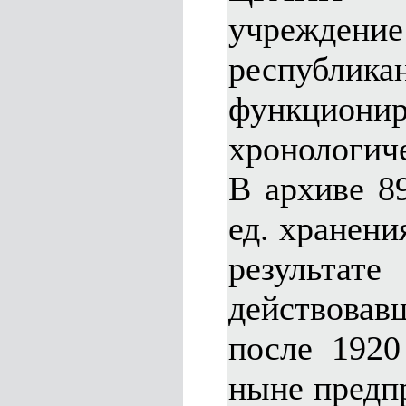
учреждение
республик
функци
хронологиче
В архиве 8
ед. хранени
результа
действова
после 1920
ныне предп