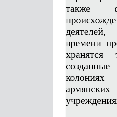
также ф
происхожд
деятелей
времени пр
хранятся 
созданн
колония
армянск
учреждения