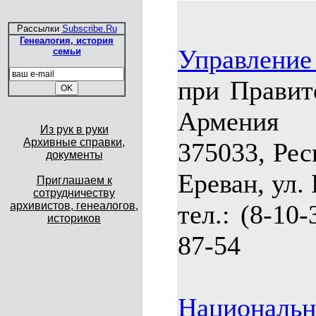
Рассылки
Subscribe.Ru
Генеалогия, история
Управление
семьи
при Правит
Армения
Из рук в руки
Архивные справки,
375033, Рес
документы
Ереван, ул. 
Приглашаем к
сотрудничеству
архивистов, генеалогов,
тел.: (8-10-
историков
87-54
Национальн