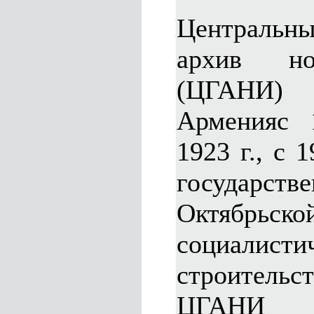
Центральны
архив но
(ЦГАНИ
Арменияс 
1923 г., с 
государ
Октябрьс
социалисти
строительс
ЦГАНИ 