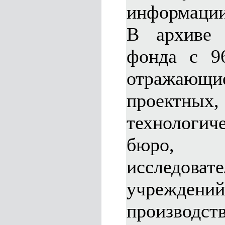
информации
В архиве 
фонда с 96
отражающ
проектных
технологич
бюро
исследоват
учреждени
производст