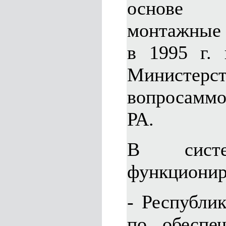
основе 
монтажные 
в 1995 г. 
Министерс
вопросамм
РА.
В систе
функционир
- Республи
по обеспе