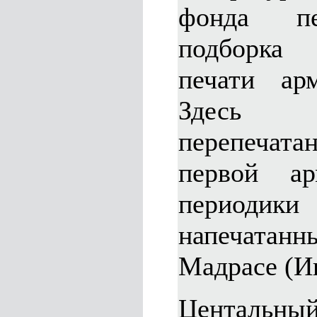
фонда пе
подборка
печати ар
Здесь
перепечат
первой ар
периоди
напечатан
Мадрасе (И
Центальны