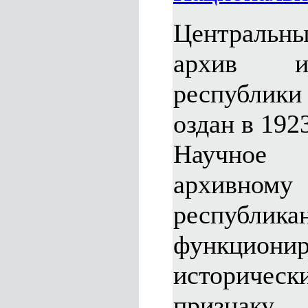
Центральны
архив и
республики
оздан в 1923
Научное
архив
республик
функци
историческ
признаку.