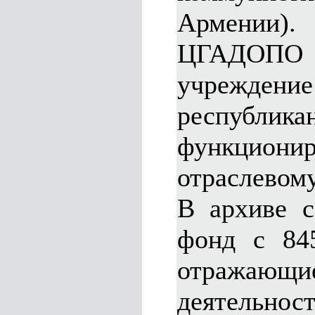
Армении).
ЦГАДОП
учреждение
республик
функци
отраслевому
В архиве с
фонд с 845
отражающи
деятельно