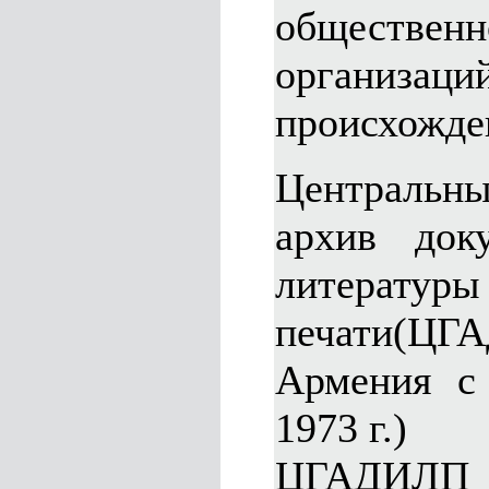
общественн
организ
происхожде
Центральны
архив доку
лите
печати(ЦГ
Армения с 
1973 г.)
ЦГАДИЛ