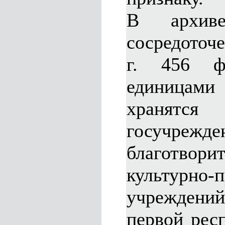
В архив
сосредоточ
г. 456 ф
единицами
храня
госучрежде
благотвори
культурно-
учреждений
первой рес