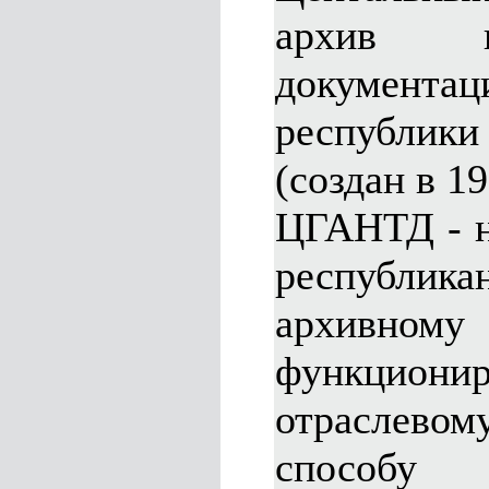
архив нау
докумен
республики
(создан в 19
ЦГАНТД - н
республика
архив
функци
отраслев
способу