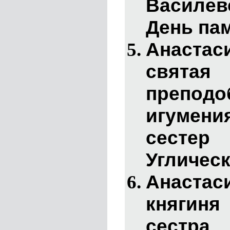
Василев
День пам
Анаста
святая
преподо
игумени
сест
Углическ
Анаста
княгин
сестра