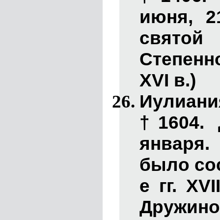
июня, 2
святой 
Степенно
XVI в.)
Иулиан
†1604. 
января
было сос
е гг. XV
Дружино