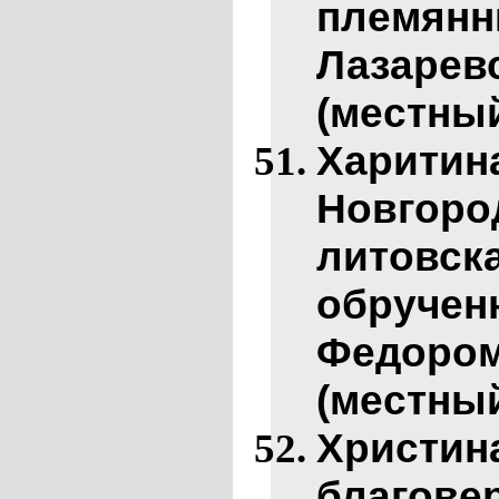
племян
Лазарев
(местный
Харитин
Новгоро
литов
обруче
Федоро
(местный
Христи
благов