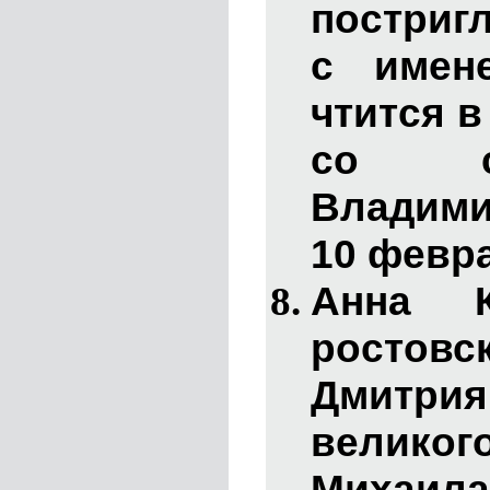
постриг
с имен
чтится в
со с
Владими
10 февра
Анна К
росто
Дмитрия
великог
Михаил