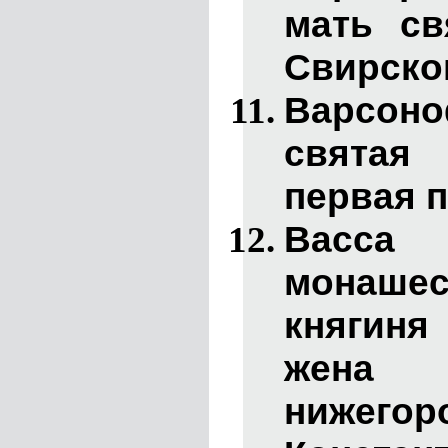
мать св
Свирског
Варсон
святая
первая п
Васса
(
монаше
княгиня
жен
нижего