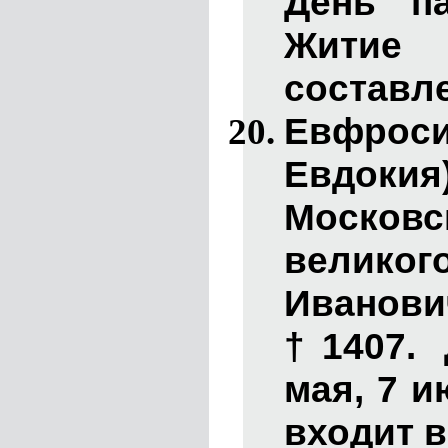
День п
Житие
составле
Евфро
Евдокия)
Моско
великог
Иванов
†1407. 
мая, 7 и
входит в