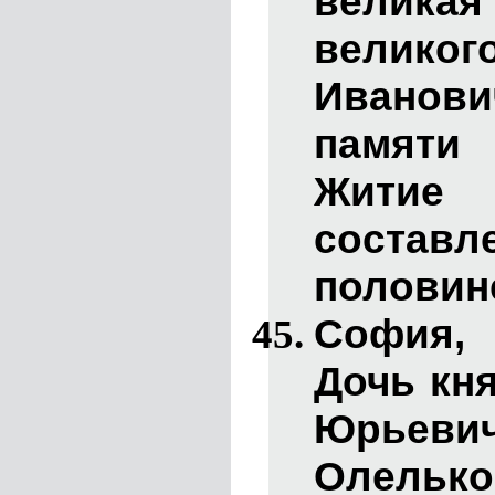
велика
великого
Иванови
памяти
Житие
состав
половине
София
,
Дочь кн
Юрьев
Олельков