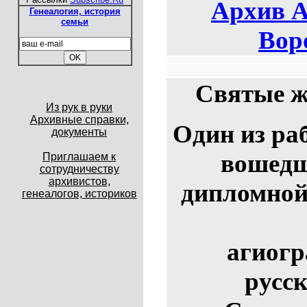
Архив А
Генеалогия, история
семьи
Вор
Святые ж
Из рук в руки
Архивные справки,
Один из ра
документы
вошедш
Приглашаем к
сотрудничеству
архивистов,
дипломной
генеалогов, историков
агиогр
русск