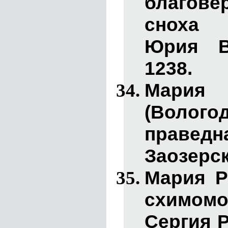
благов
сноха 
Юрия В
1238.
Мария
(Вологод
праведн
Заозерск
Мария Р
схимом
Сергия Р