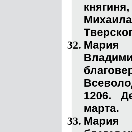
княгин
Михаи
Тверског
Ма
Владими
благовер
Всевол
1206. Д
марта.
Мария