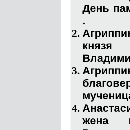
День па
.
Агриппи
княз
Владимир
Агрипп
благов
мученица
Анаста
жена к