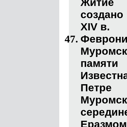
Житие
создано 
XIV в.
Феврон
Муромск
памят
Извест
Петре
Муромск
середине
Еразмом