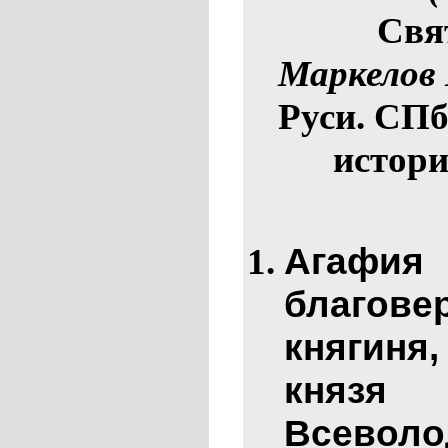
Свят
Маркелов 
Руси. СПб.
истори
Агафия
благов
княгиня
кня
Всеволо