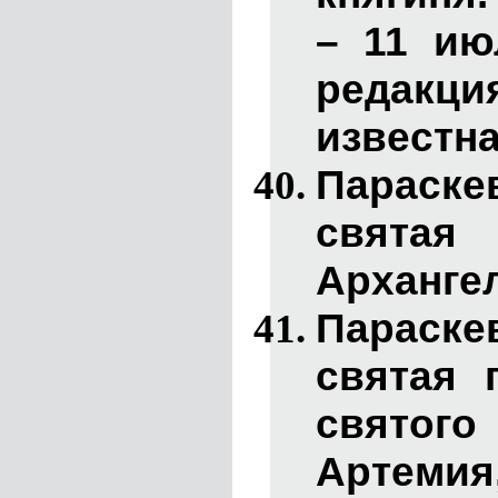
– 11 ию
редакц
известна
Параск
свята
Архангел
Параск
святая 
свято
Арте