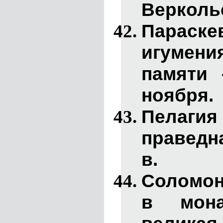
Веркольс
Параске
игумения.
памяти 
ноября.
Пелагия
праведна
в.
Соломо
в мона