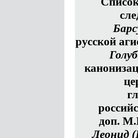
Список
сле
Барс
русской аги
Голуб
канонизац
це
г
российс
доп. М.
Леонид (