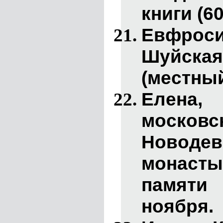
книги (60-
Евфрос
Шуйска
(местный
Елена
, 
московс
Новодев
монасты
памяти
ноября.