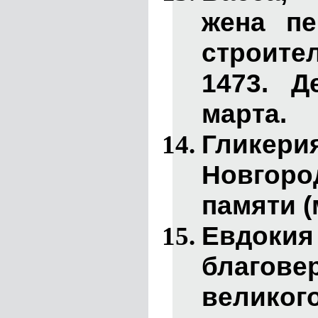
жена пе
строите
1473. Д
марта.
Гликери
Новгород
памяти (
Евдоки
благове
вели