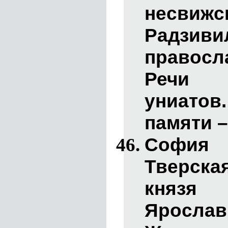
несви
Радзив
правосл
Речи 
униато
памяти –
Софи
Тверска
княз
Яросла