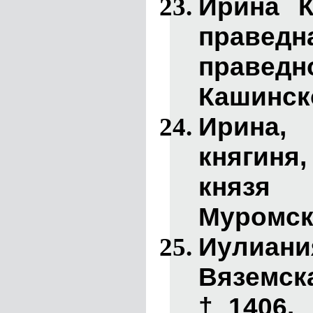
Ирина К
праведн
праве
Кашинско
Ирина
,
княгин
князя
Муромск
Иулиани
Вяземск
†1406.