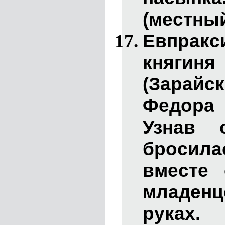
(местный
Евпракс
княги
(Зарайс
Федора 
Узнав 
броси
вместе
младен
руках.