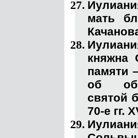
Иулиани
мать бл
Качанова
Иулиани
княжна 
памяти –
об об
святой 
70-е гг. X
Иулиани
Сольвыч