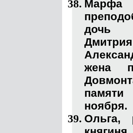
Марф
преподо
дочь в
Дмит
Алекса
жена п
Довмон
памяти
ноября.
Ольга
, 
княгиня.