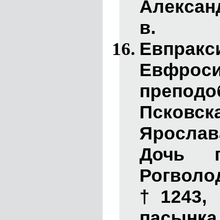
Александ
в.
Евпра
Евфроси
препод
Псковс
Ярослав
Дочь п
Рогвол
†1243, 
пасынк