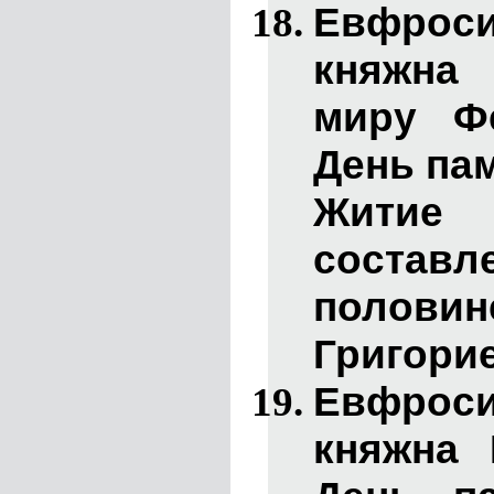
Евфрос
княжна
миру Фе
День пам
Житие
состав
половин
Григори
Евфрос
княжна 