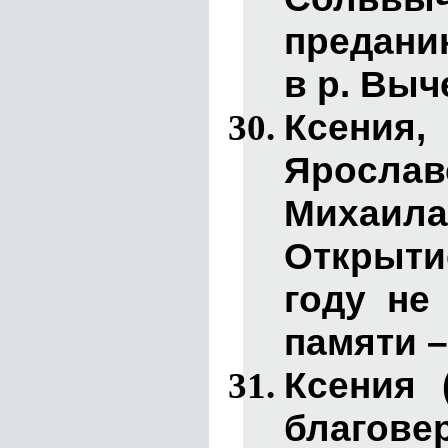
предани
в р. Выч
Ксения
Ярославс
Михаил
Открыт
году не
памяти –
Ксения
благов