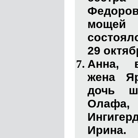
Федоро
мощей 
состоял
29 октяб
Анна
, в
жена Яр
дочь ш
Олафа
Ингигерд
Ирина.