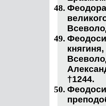
Феодор
велико
Всеволод
Феодоси
княгиня
Всевол
Алекса
†1244.
Феодос
преподо