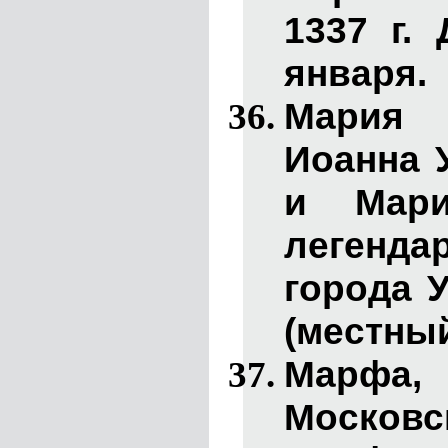
1337 г.
января.
Мария 
Иоанна 
и Мари
легенда
города У
(местный
Марфа
Московск