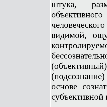
штука, раз
объективн
человеческо
видимой, ощу
контрол
бессознатель
(объективный
(подсознание
основе созна
субъективной 