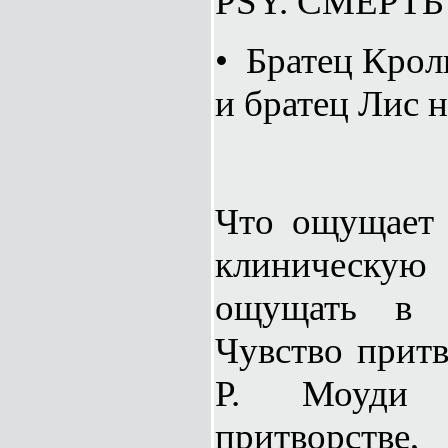
PSY. СМЕРТ
• Братец Крол
и братец Лис н
Что ощущает 
клиническую
ощущать в н
Чувство притв
Р. Моуди 
притворстве,