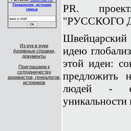
PR. прое
Генеалогия, история
семьи
"РУССКОГО 
Швейцарский
Из рук в руки
идею глобали
Архивные справки,
документы
этой идеи: с
Приглашаем к
сотрудничеству
предложить н
архивистов, генеалогов,
историков
людей - е
уникальности 