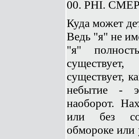
00. PHI. СМЕ
Куда может дет
Ведь "я" не и
"я" полност
существует,
существует, к
небытие - э
наоборот. На
или без со
обмороке или 