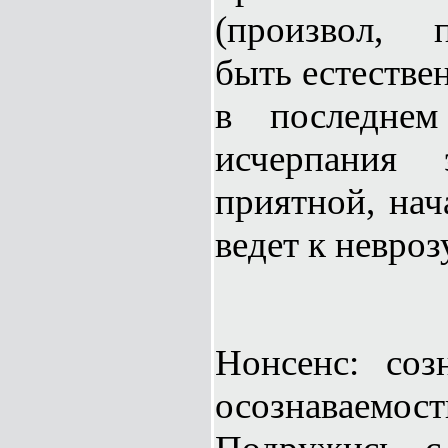
(произвол, 
быть естестве
в последне
исчерпания э
приятной, нач
ведет к неврозу
Нонсенс: соз
осознавае