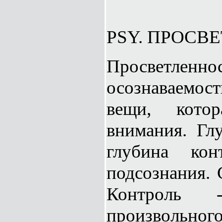
PSY. ПРОСВ
Просветленнос
осознаваемос
вещи, кото
внимания. Гл
глубина конт
подсознания. 
Контроль 
произвольно