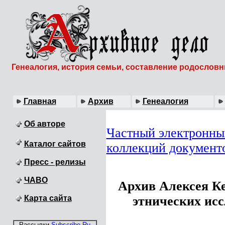
Генеалогия, история семьи, составление родослов
Главная
Архив
Генеалогия
Об авторе
Частный электронны
Каталог сайтов
коллекций документ
Пресс - релизы
ЧАВО
Архив Алексея К
Карта сайта
этнических исс
Рассылки
Subscribe.Ru