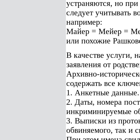
устраняются, но пр
следует учитывать в
например:
Майер = Мейер = М
или похожие Рашковс
В качестве услуги, 
заявления от родств
Архивно-историческо
содержать все ключе
1. Анкетные данные.
2. Даты, номера пос
инкриминируемые об
3. Выписки из прото
обвиняемого, так и с
При этом
имена сви