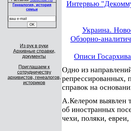
Интервью "Декомму
Генеалогия, история
семьи
Украина. Ново
Обзорно-аналитиче
Из рук в руки
Архивные справки,
Описи Госархива 
документы
Приглашаем к
Одно из направлений
сотрудничеству
репрессированных, 
архивистов, генеалогов,
историков
справок на основан
А.Келером выявлен 
об иностранных пос
чехи, поляки, евреи, 