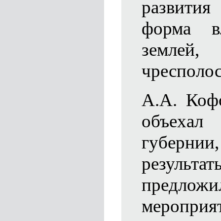
развития
форма в
землей, 
чресполос
А.А. Коф
объехал 
губерни
резуль
предложи
мероприя