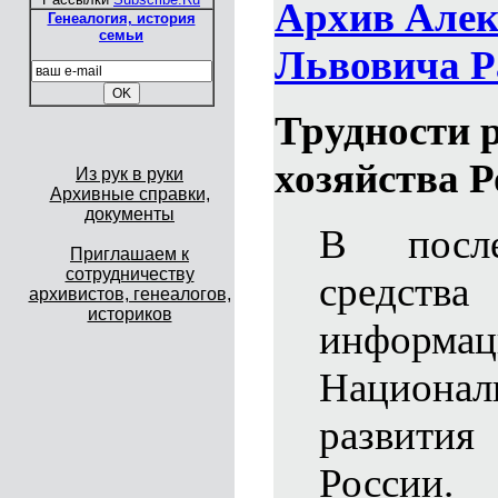
Архив Алек
Генеалогия, история
семьи
Львовича Р
Трудности 
хозяйства 
Из рук в руки
Архивные справки,
документы
В посл
Приглашаем к
сотрудничеству
средс
архивистов, генеалогов,
историков
информа
Национ
развития 
России