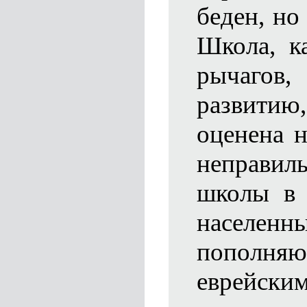
беден, но
Школа, к
рычагов,
развити
оценена 
неправил
школы в 
насел
пополн
еврейск