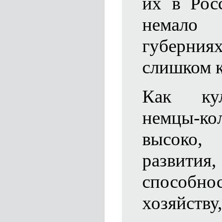
их в Рос
немало
губерни
слишком к
Как кул
немцы-ко
высоко
разви
способн
хозяйст