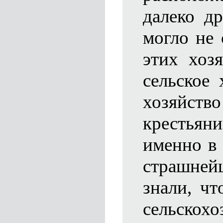
далеко др
могло не 
этих хоз
сельское 
хозяй
крестьяни
именно в 
страшне
знали, чт
сельскохо