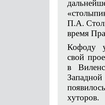
дальне
«столыпин
П.А. Стол
время Пра
Кофоду у
свой про
в Вилен
Западно
появилось
хуторо