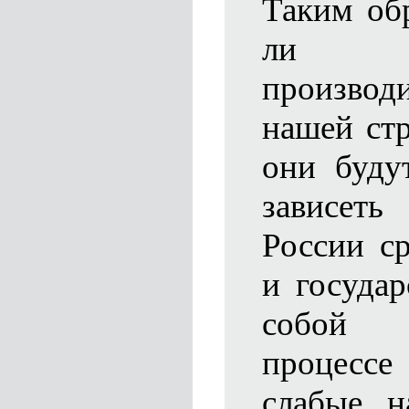
Таким обр
ли р
произв
нашей стр
они будут
зависет
России с
и госуда
собой с
процессе
слабые н