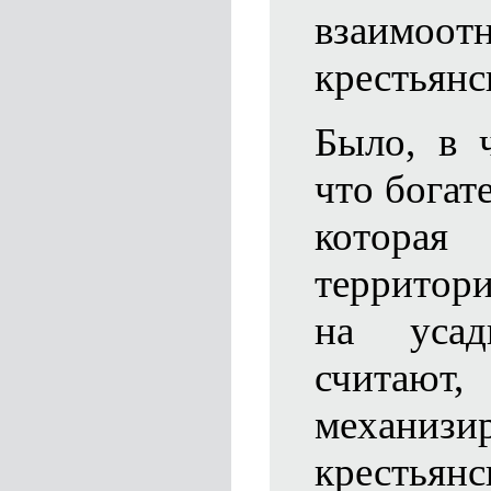
взаимоо
крестьянс
Было, в ч
что богате
которая
территор
на усад
считают
механизи
крестья