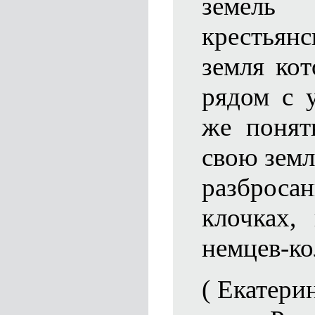
земел
крестьян
земля ко
рядом с 
же понят
свою земл
разбро
клочках,
немцев-ко
( Екатери