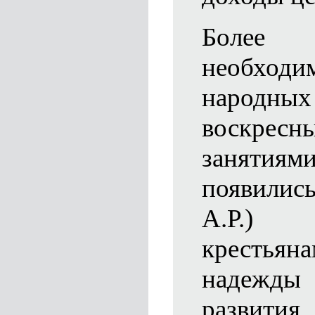
Более 
необход
народ
воскрес
занятиям
появилис
А.Р.)
крестьян
надежды 
разви