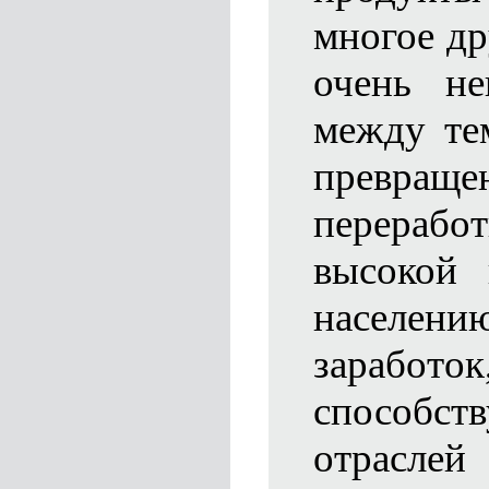
многое др
очень не
между те
превр
перера
высокой 
населени
заработ
способст
отрасле