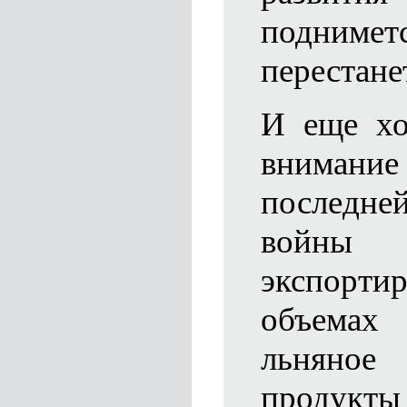
подниме
перестане
И еще хо
внимание 
последн
войны В
экспорт
объемах
льняное
продукт