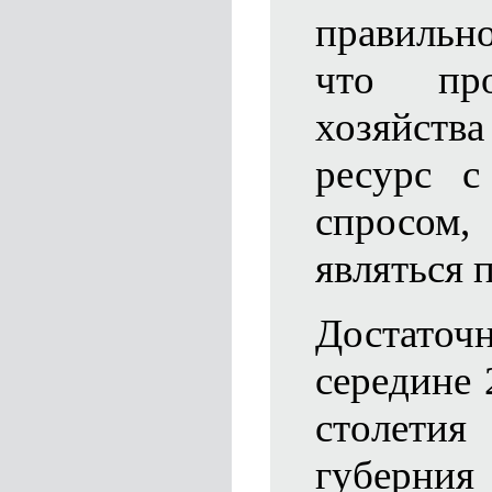
правильн
что про
хозяйств
ресурс с
спросом
являться 
Достаточ
середине 
столети
губерни