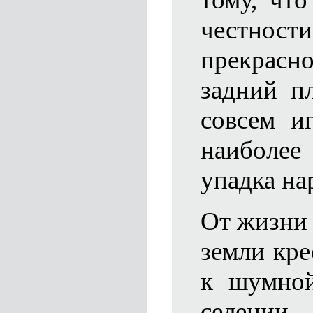
честност
прекрас
задний пл
совсем и
наиболее
упадка на
От жизни 
земли кр
к шумно
селении,