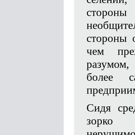
стороны 
необщите
стороны 
чем пре
разумом, 
более с
предприи
Сидя сре
зорк
нерушимо