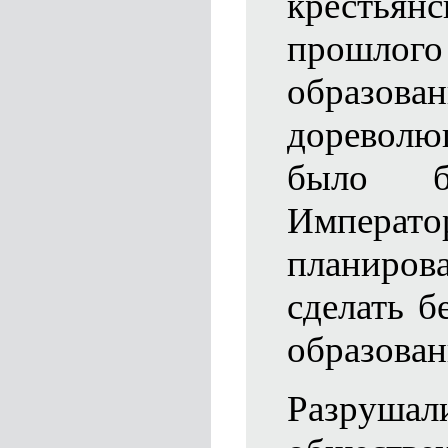
крестья
прошлог
обра
доревол
было б
Императ
планиров
сделать б
образовани
Разру