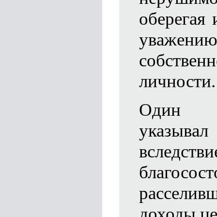
оберегая 
уваж
собств
личности.
Один и
указыва
вслед
благосост
рассели
доходы це