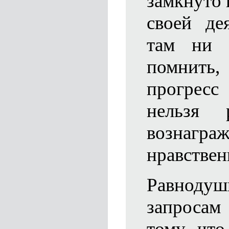
замкнуто 
своей де
там ни 
помнить,
прогресс
нельзя р
возна
нравствен
Равнодуш
запросам
тому, что