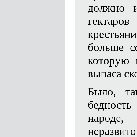
должно 
гектаро
крестья
больше со
которую 
выпаса ск
Было, та
бедность
народе,
неразви