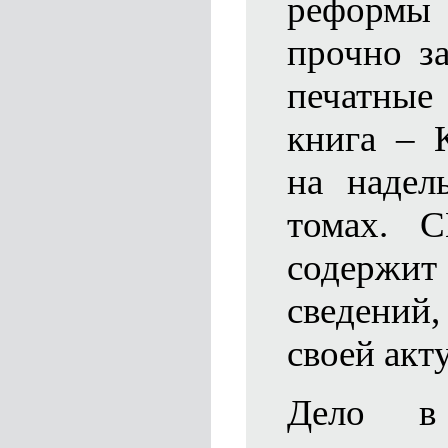
реформы
прочно з
печатные
книга – 
на надел
томах. С
содержит
сведени
своей акт
Дело в