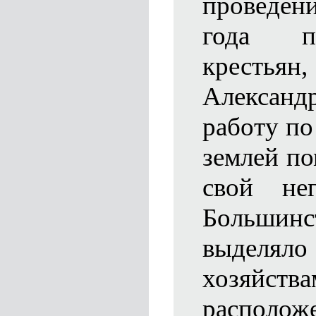
проведе
года п
кресть
Алексан
работу по
землей по
свой нег
Больши
выделяло
хозяйс
располо