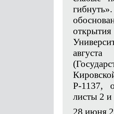
гибнуть».
обоснова
открытия
Универси
авгус
(Госуда
Кировск
Р-1137, 
листы 2 и
28 июня 2