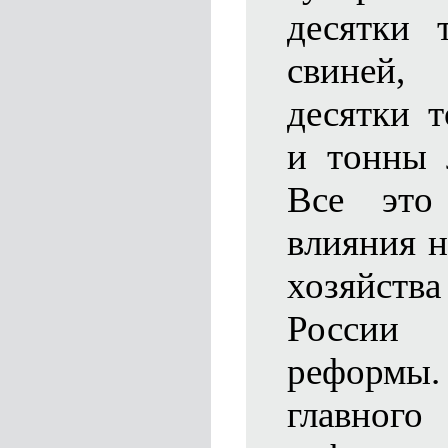
десятки 
свиней
десятки 
и тонны 
Все это
влияния н
хозяйств
России
реформ
главног