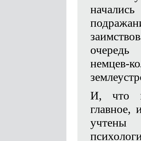
начал
подража
заимств
очередь
немцев-ко
землеустр
И, что 
главное,
учтен
психоло