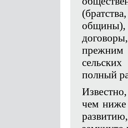
общес
(братст
общины),
догово
прежни
сельских
полный ра
Известно,
чем ниже
развити