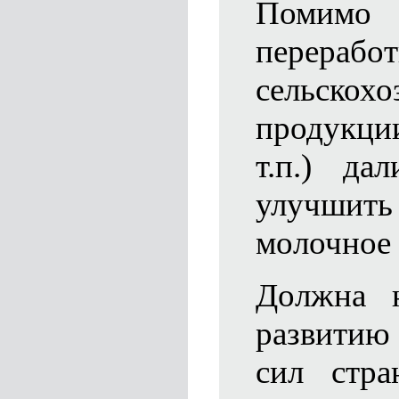
Помимо 
перерабо
сельскохо
продукци
т.п.) да
улучшит
молочное 
Должна н
развитию
сил стра