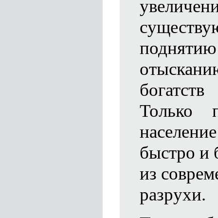
увелич
существу
поднятию
отыскани
богатств
Только 
населени
быстро и 
из соврем
разрухи.