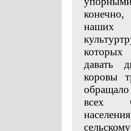
упорным
конечно
наши
культурт
которых
давать 
коровы т
обращало
всех ч
населени
сельскому 