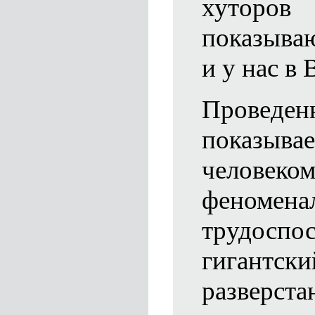
хуторо
показыва
и у нас в
Проведен
показыв
челове
феномена
трудоспо
гигантск
развер