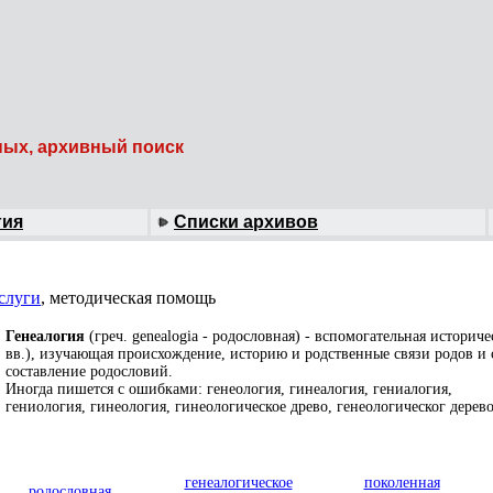
ных, архивный поиск
гия
Списки архивов
слуги
, методическая помощь
Генеалогия
(греч. genealogia - родословная) - вспомогательная историч
вв.), изучающая происхождение, историю и родственные связи родов и 
составление родословий.
Иногда пишется с ошибками: генеология, гинеалогия, гениалогия,
гениология, гинеология, гинеологическое древо, генеологическог дерево
генеалогическое
поколенная
родословная