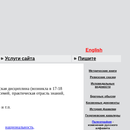
English
Услуги сайта
Пишите
Метрические книги
Ревизские сказки
Исповедальные
ведомости
еская дисциплина (возникла в 17-18
семей, практическая отрасль знаний,
Брачные обыски
Косвенные документы
 и т.п.
История фамилии
Георгиевские кавалеры
Палеография
-
изменения русского
национальность,
алфавита