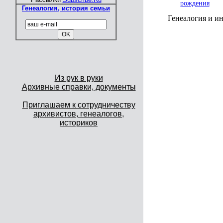
рождения
Генеалогия, история семьи
Генеалогия и ин
Из рук в руки
Архивные справки, документы
Приглашаем к сотрудничеству
архивистов, генеалогов,
историков