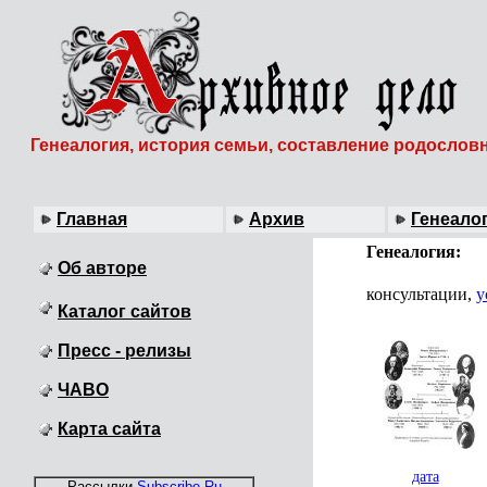
Генеалогия, история семьи, составление родослов
Главная
Архив
Генеало
Генеалогия:
Об авторе
консультации,
у
Каталог сайтов
Пресс - релизы
ЧАВО
Карта сайта
дата
Рассылки
Subscribe.Ru