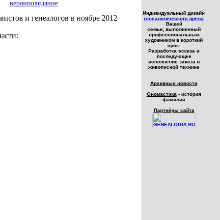
вероиповедание
Индивидуальный дизайн
вистов и генеалогов в ноябре 2012
генеалогического древа
Вашей
семьи, выполненный
части:
профессиональным
художником в короткий
срок.
Разработка эскиза и
последующее
исполнение заказа в
живописной технике
Архивные новости
Ономастика
- история
фамилии
Партнёры сайта