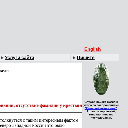
English
Услуги сайта
Пишите
веды.
Служба поиска могил и
ований: отсутствие фамилий у крестьян
ухода за захоронениями
"Киевский некрополь"
.
____________________________________
Архив захоронений,
генеалогические
исследования.
столкнуться с таким интересным фактом
Северо-Западной России это было