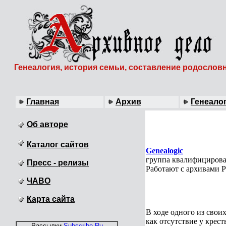
Генеалогия, история семьи, составление родослов
Главная
Архив
Генеало
Об авторе
Каталог сайтов
Genealogic
группа квалифицирова
Пресс - релизы
Работают с архивами Р
ЧАВО
Карта сайта
В ходе одного из свои
как отсутствие у крес
Рассылки
Subscribe.Ru