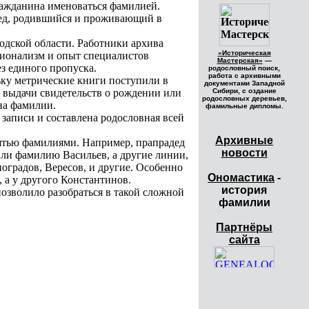
гражданина именоваться фамилией.
 дед, родившийся и проживающий в
дской области. Работники архива
«Историческая
сионализм и опыт специалистов
Мастерская»
—
ез единого пропуска.
родословный поиск,
работа с архивными
льку метрические книги поступили в
документами Западной
 выдачи свидетельств о рождении или
Сибири, с оздание
родословных деревьев,
на фамилии.
фамильные дипломы.
записи и составлена родословная всей
Архивные
 пятью фамилиями. Например, прапрадед
новости
или фамилию Васильев, а другие линии,
градов, Вересов, и другие. Особенно
Ономастика
-
 а у другого Константинов.
история
озволило разобраться в такой сложной
фамилии
Партнёры
сайта