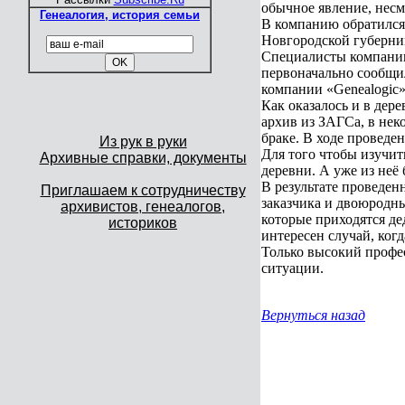
обычное явление, несм
Генеалогия, история семьи
В компанию обратился 
Новгородской губерни
Специалисты компании
первоначально сообщил
компании «Genealogic»
Как оказалось и в дер
архив из ЗАГСа, в нек
браке. В ходе проведе
Из рук в руки
Для того чтобы изучит
Архивные справки, документы
деревни. А уже из неё
В результате проведен
Приглашаем к сотрудничеству
заказчика и двоюродны
архивистов, генеалогов,
которые приходятся д
историков
интересен случай, ког
Только высокий профес
ситуации.
Вернуться назад