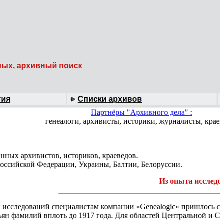
ных, архивный поиск
гия
Списки архивов
Партнёры "Архивного дела" :
генеалоги, архивисты, историки, журналисты, крае
нных архивистов, историков, краеведов.
оссийской Федерации, Украины, Балтии, Белоруссии.
Из опыта исслед
_________________________________________
х исследований специалистам компании «Genealogic» пришлось 
тьян фамилий вплоть до 1917 года. Для областей Центральной и 