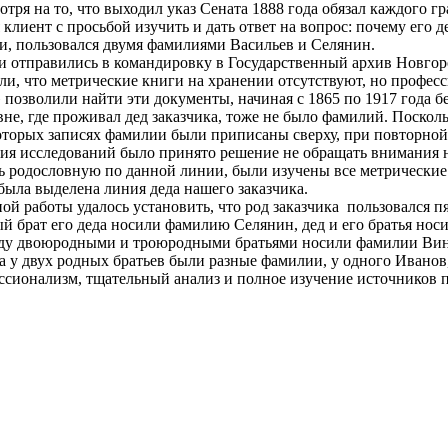
отря на то, что выходил указ Сената 1888 года обязал каждого 
клиент с просьбой изучить и дать ответ на вопрос: почему его
и, пользовался двумя фамилиями Васильев и Селянин.
 отправились в командировку в Государственный архив Новгоро
и, что метрические книги на хранении отсутствуют, но профес
 позволили найти эти документы, начиная с 1865 по 1917 года б
евне, где проживал дед заказчика, тоже не было фамилий. Поско
оторых записях фамилии были приписаны сверху, при повторной
ния исследований было принято решение не обращать внимания 
ь родословную по данной линии, были изучены все метрические 
 была выделена линия деда нашего заказчика.
ной работы удалось установить, что род заказчика пользовался
й брат его деда носили фамилию Селянин, дед и его братья нос
еду двоюродными и троюродными братьями носили фамилии Вино
да у двух родных братьев были разные фамилии, у одного Иванов,
сионализм, тщательный анализ и полное изучение источников п