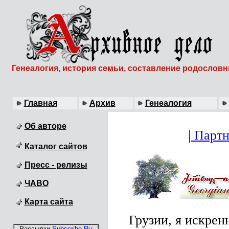
Генеалогия, история семьи, составление родослов
Главная
Архив
Генеалогия
Об авторе
| Парт
Каталог сайтов
Пресс - релизы
ЧАВО
Карта сайта
Грузии, я искрен
Рассылки
Subscribe.Ru