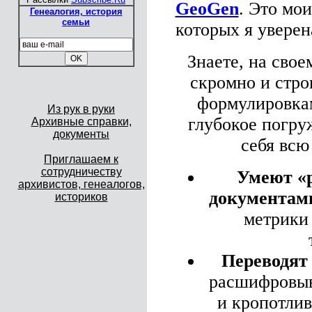
GeoGen
. Это мо
Генеалогия, история
семьи
которых я уверена
Знаете, на свое
скромно и стро
формулировкам
Из рук в руки
глубокое погру
Архивные справки,
документы
себя всю
Приглашаем к
сотрудничеству
Умеют «р
архивистов, генеалогов,
документам
историков
метрики 
Переводят
расшифровыв
и кропотлив