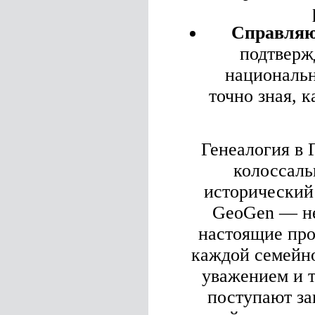
Справляю
подтверж
национальн
точно зная, к
Генеалогия в 
колоссаль
исторический 
GeoGen — не
настоящие про
каждой семейно
уважением и т
поступают за