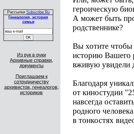
героическую био
Рассылки
Subscribe.Ru
А может быть пр
Генеалогия, история
семьи
родственнике?
Вы хотите чтобы 
историю Вашего р
Из рук в руки
Архивные справки,
вживую увидели 
документы
Приглашаем к
Благодаря уникал
сотрудничеству
архивистов, генеалогов,
от киностудии "2
историков
навсегда оставит
родного человека
в тонкостях виде